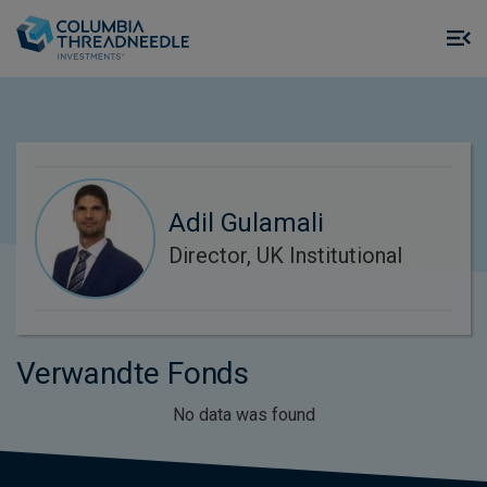
Skip to main content
M
m
o
Adil Gulamali
Director, UK Institutional
Verwandte Fonds
No data was found