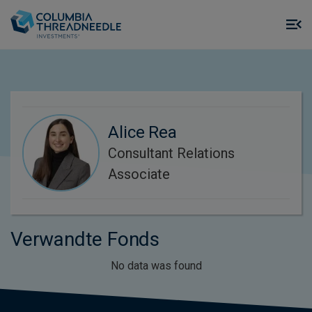
Skip to main content
M
m
o
Alice Rea
Consultant Relations
Associate
Verwandte Fonds
No data was found