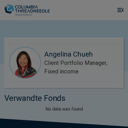
Skip to main content
M
m
o
Angelina Chueh
Client Portfolio Manager,
Fixed income
Verwandte Fonds
No data was found