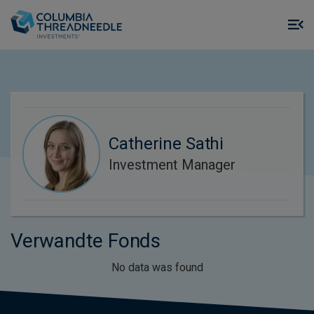
Skip to main content
M
m
o
Catherine Sathi
Investment Manager
Verwandte Fonds
No data was found