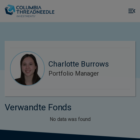
Skip to main content
M
m
o
Charlotte Burrows
Portfolio Manager
Verwandte Fonds
No data was found