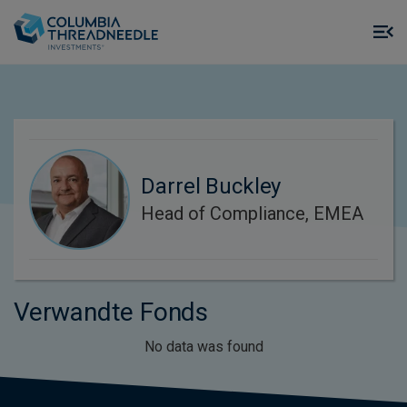
Skip to main content
M
m
o
Darrel Buckley
Head of Compliance, EMEA
Verwandte Fonds
No data was found