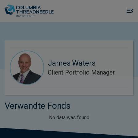
Skip to main content
M
m
o
James Waters
Client Portfolio Manager
Verwandte Fonds
No data was found