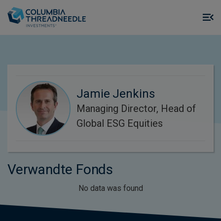
Skip to main content
M
m
o
Jamie Jenkins
Managing Director, Head of
Global ESG Equities
Verwandte Fonds
No data was found