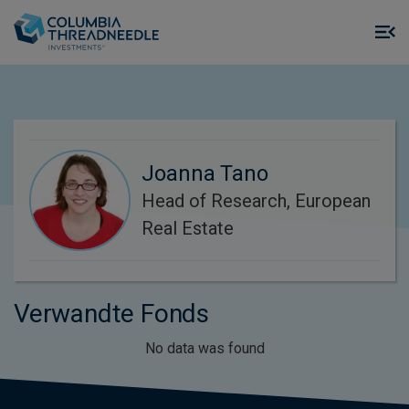
Skip to main content
M
m
o
Joanna Tano
Head of Research, European
Real Estate
Verwandte Fonds
No data was found