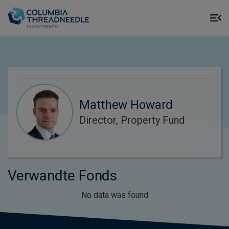
Skip to main content
M
m
o
Matthew Howard
Director, Property Fund
Verwandte Fonds
No data was found