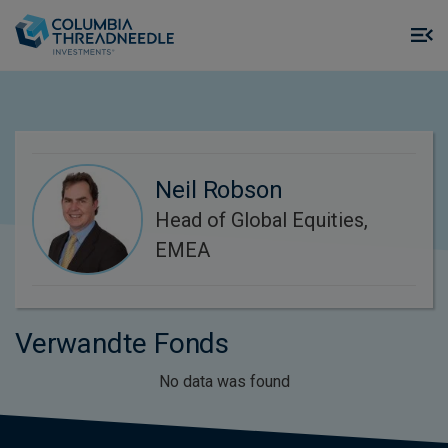
Skip to main content
M
m
o
Neil Robson
Head of Global Equities,
EMEA
Verwandte Fonds
No data was found