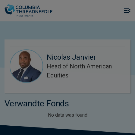
Skip to main content
M
m
o
Nicolas Janvier
Head of North American
Equities
Verwandte Fonds
No data was found