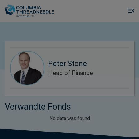
Skip to main content
M
m
o
Peter Stone
Head of Finance
Verwandte Fonds
No data was found