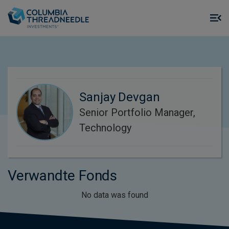
Skip to main content
M
m
o
Sanjay Devgan
Senior Portfolio Manager,
Technology
Verwandte Fonds
No data was found