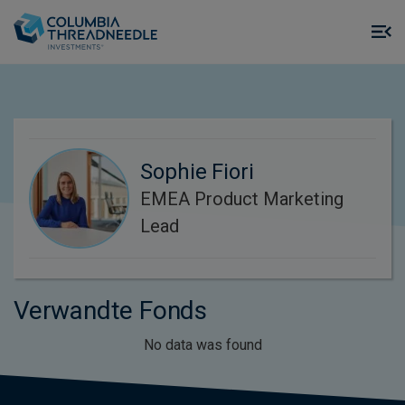
Skip to main content
M
m
o
Sophie Fiori
EMEA Product Marketing
Lead
Verwandte Fonds
No data was found