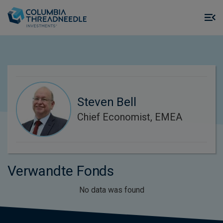
Skip to main content
M
m
o
Steven Bell
Chief Economist, EMEA
Verwandte Fonds
No data was found