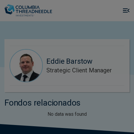
Skip to main content
M
m
o
Eddie Barstow
Strategic Client Manager
Fondos relacionados
No data was found