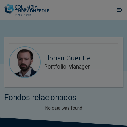
Skip to main content
M
m
o
Florian Gueritte
Portfolio Manager
Fondos relacionados
No data was found