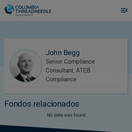
Skip to main content
M
m
o
John Begg
Senior Compliance
Consultant, ATEB
Compliance
Fondos relacionados
No data was found