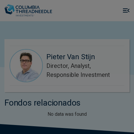
Skip to main content
M
m
o
Pieter Van Stijn
Director, Analyst,
Responsible Investment
Fondos relacionados
No data was found