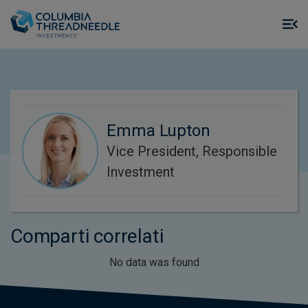
Skip to main content
M
m
o
Emma Lupton
Vice President, Responsible
Investment
Comparti correlati
No data was found