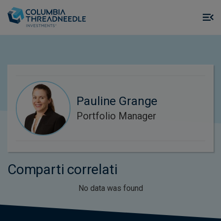
Skip to main content
M
m
o
Pauline Grange
Portfolio Manager
Comparti correlati
No data was found