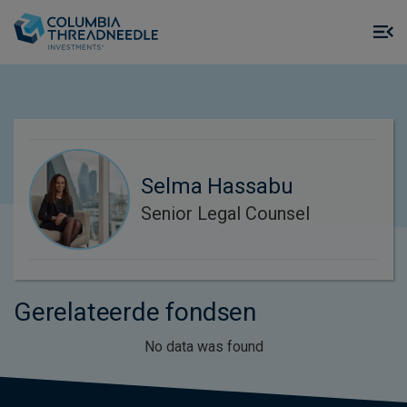
Skip to main content
M
m
o
Selma Hassabu
Senior Legal Counsel
Gerelateerde fondsen
No data was found